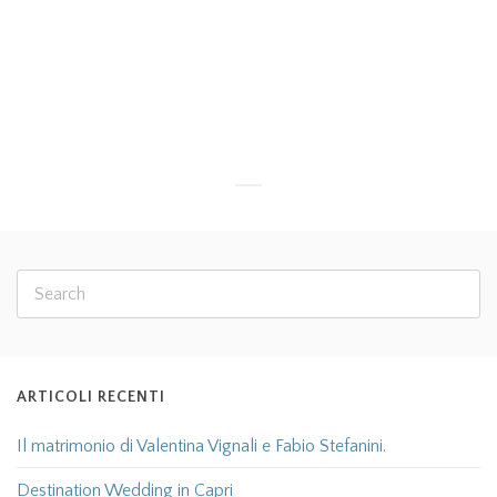
Amalfi coast, getting married in Ravello, getting
married in Sorrento, getting married in Positano or
getting married in Ibiza is now possible
Read more
ARTICOLI RECENTI
Il matrimonio di Valentina Vignali e Fabio Stefanini.
Destination Wedding in Capri