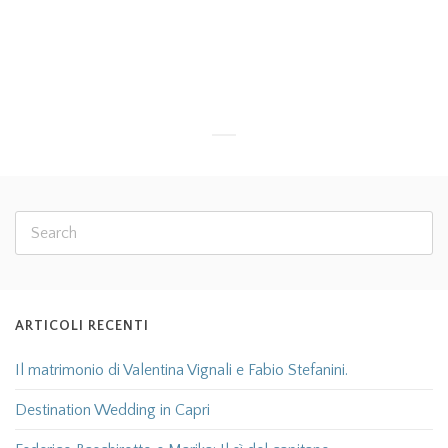
married in Sorrento, getting married in Positano or
getting married in Ibiza is now possible
Read more
ARTICOLI RECENTI
Il matrimonio di Valentina Vignali e Fabio Stefanini.
Destination Wedding in Capri